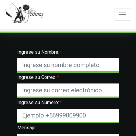
Toggle
Ingrese su Nombre:
*
Ingrese su Correo:
*
Ingrese su Numero:
*
Mensaje: